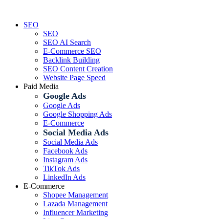
Skip
to
SEO
content
SEO
SEO AI Search
E-Commerce SEO
Backlink Building
SEO Content Creation
Website Page Speed
Paid Media
Google Ads
Google Ads
Google Shopping Ads
E-Commerce
Social Media Ads
Social Media Ads
Facebook Ads
Instagram Ads
TikTok Ads
LinkedIn Ads
E-Commerce
Shopee Management
Lazada Management
Influencer Marketing