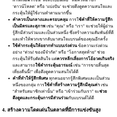
‘ดาวน์โหลด’ หรือ ‘แบ่งปัน’ จะช่วยดึงดูดความสนใจและ
กระตุ้นให้ผู้ใช้งานทำตามมากขึ้น
คำควรเป็นกลางและครอบคลุม
การใ
ช้คำที่ให้ความรู้สึก
เป็นมิตรและสุภาพ
เช่น “คุณ” หรือ “เรา” จะช่วยให้ผู้อ่าน
รู้สึกมีส่วนร่วมและเป็นส่วนหนึ่ง ซึ่งสร้างความสัมพันธ์ที่ดี
และทำให้พวกเขากลับมาสนใจแบรนด์ของคุณอีกครั้ง
ใช้คำกระตุ้นให้อยากทำแบบเร่งด่วน
ข้อความเร่งด่วน
อย่าง “ด่วน! ของมีจำกัด” หรือ “โอกาสสุดท้าย” ช่วย
กระตุ้นให้รีบตัดสินใจ แต่
ควรหลีกเลี่ยงการโอ้อวดเกินจริง
และสามารถ
ใช้คำกระตุ้นอารมณ์
เช่น “การขายสิ้นสุด
เที่ยงคืนนี้!” เพื่อดึงดูดความสนใจได้ดี
คำที่ทำให้รู้สึกพิเศษ
ทุกคนอยากรู้สึกพิเศษและเป็นส่วน
หนึ่งของกลุ่ม การ
ใช้คำที่สร้างความรู้สึกมีคุณค่า
เช่น
“สำหรับสมาชิกเท่านั้น” หรือ “เข้าร่วมกับเรา” จะ
ช่วย
ดึงดูดและกระตุ้นการมีส่วนร่วม
กับแบรนด์ได้ดี
4. สร้างความโดดเด่นในตลาดที่มีการแข่งขันสูง