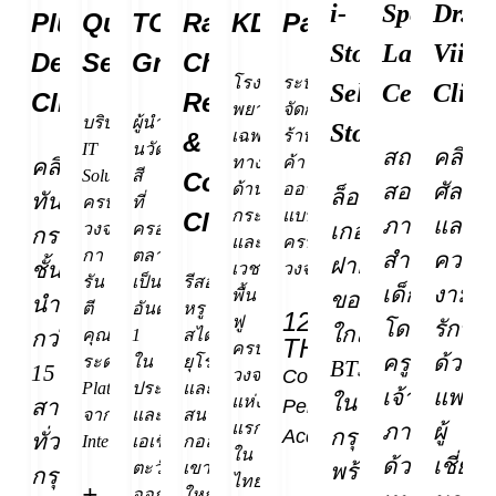
i-
SpeakUp
Dr.
Plus
Quick
TOA
Rancho
KDMS
Page365
Store
Language
Vii
Dental
Serv
Group
Charnvee
โรง
ระบบ
Self
Center
Clini
Clinic
Resort
พยาบาล
จัดการ
บริษัท
ผู้นำ
Storage
เฉพาะ
ร้าน
&
IT
นวัตกรรม
สถาบัน
คลินิก
ทาง
ค้า
คลินิก
Solutions
สี
Country
สอน
ศัลยก
ด้าน
ออนไลน์
ล็อก
ทันต
ครบ
ที่
กระดูก
แบบ
Club
ภาษา
และ
เกอร์
วงจร
ครอง
กรรม
และ
ครบ
กา
ตลาด
สำหรับ
ความ
ฝาก
ชั้น
เวชศาสตร์
วงจร
รัน
เป็น
รีสอร์ท
เด็ก
งาม
พื้น
ของ
นำ
ตี
อันดับ
หรู
120
ฟู
โดย
รักษา
ใกล้
กว่า
คุณภาพ
1
สไตล์
THB
ครบ
ครู
ด้วย
ระดับ
ใน
ยุโรป
BTS
15
วงจร
Cost
Platinum
ประเทศไทย
และ
เจ้าของ
แพทย์
ใน
แห่ง
สาขา
Per
จาก
และ
สนาม
ภาษา
ผู้
แรก
กรุงเทพ
Acquisition
ทั่ว
Intel
เอเชีย
กอล์ฟ
ใน
ด้วย
เชี่ย
พร้อม
ตะวัน
เขา
กรุงเทพฯ
ไทย
+
ออก
ใหญ่