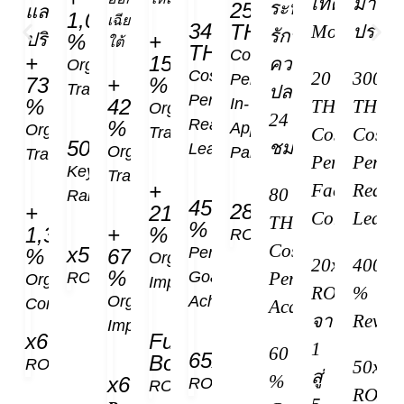
เทคนิค
มาก
ระบบ
250
และ
1,049.65
เฉียง
340
THB
Motesseri
ประส
รักษา
ปริมณฑล
%
+
ใต้
THB
Cost
+
15,024.2
ความ
Organic
Cost
20
300
Per
735.91
+
%
Traffic
ปลอดภัย
Per
%
427.93
In-
THB
THB
Organic
24
Real
%
App
Organic
Cost
Cost
Traffic
500+
ชม.
Lead
Organic
Participation
Traffic
Per
Per
Keyword
Traffic
Facebook
Real
+
80
Rank
450
28x
+
21,969.73
Conversion
Lead
THB
%
1,375.11
+
%
ROAs
Cost
x50
Performance
%
675
Organic
20x
400
%
Per
Goal
ROAs
Organic
Impression
ROAs
%
Organic
Achieved
Conversion
Acquisition
จาก
Reven
Impression
x60
Fully
1
60
65x
Booked
ROAs
50x
สู่
%
x60
ROAs
ROI
ROAs