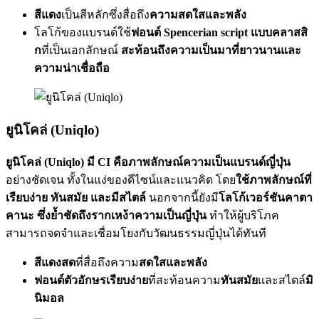
สีแดง
เป็นสีหลักซึ่งสื่อถึง
ความสดใสและพลัง
โลโก้ของแบรนด์ใช้
ฟอนต์ Spencerian script แบบคลาสสิ
ก
ที่เป็นเอกลักษณ์
สะท้อนถึงความเป็นมาที่ยาวนานและ
ความน่าเชื่อถือ
ยูนิโคล่ (Uniqlo)
ยูนิโคล่ (Uniqlo) มี CI คือภาพลักษณ์ความเป็นแบรนด์ญี่ปุ่น
อย่างชัดเจน ทั้งในแง่ของดีไซน์และแนวคิด โดย
ใช้ภาพลักษณ์ที่
เรียบง่าย ทันสมัย และมีสไตล์
นอกจากนี้ยังมี
โลโก้เวอร์ชันคาตา
คานะ ซึ่งย้ำชัดถึงรากเหง้าความเป็นญี่ปุ่น
ทำให้ผู้บริโภค
สามารถจดจำและเชื่อมโยงกับวัฒนธรรมญี่ปุ่นได้ทันที
สีแดงสด
ที่สื่อถึงความ
สดใสและพลัง
ฟอนต์ตัวอักษรเรียบง่าย
ที่สะท้อนความ
ทันสมัย
และสไตล์
มิ
นิมอล