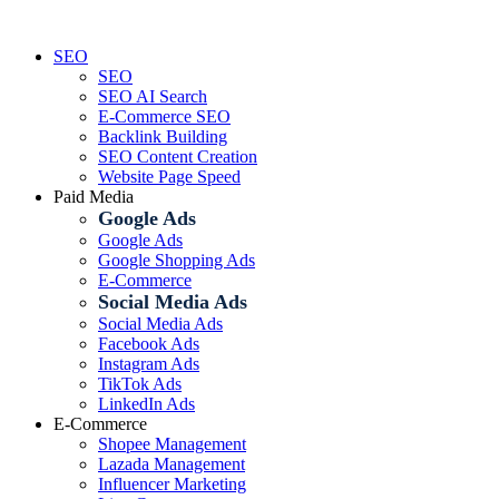
Skip
to
SEO
content
SEO
SEO AI Search
E-Commerce SEO
Backlink Building
SEO Content Creation
Website Page Speed
Paid Media
Google Ads
Google Ads
Google Shopping Ads
E-Commerce
Social Media Ads
Social Media Ads
Facebook Ads
Instagram Ads
TikTok Ads
LinkedIn Ads
E-Commerce
Shopee Management
Lazada Management
Influencer Marketing