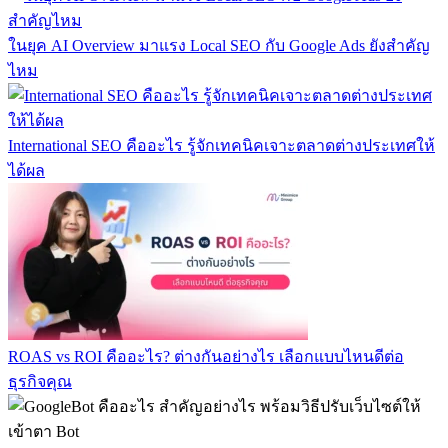
ในยุค AI Overview มาแรง Local SEO กับ Google Ads ยังสำคัญ
ไหม
International SEO คืออะไร รู้จักเทคนิคเจาะตลาดต่างประเทศให้
ได้ผล
ROAS vs ROI คืออะไร? ต่างกันอย่างไร เลือกแบบไหนดีต่อ
ธุรกิจคุณ