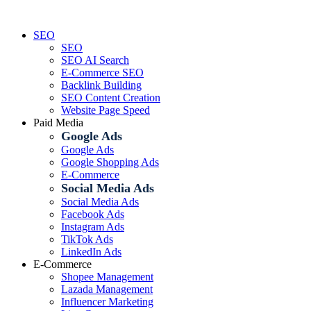
Skip
to
SEO
content
SEO
SEO AI Search
E-Commerce SEO
Backlink Building
SEO Content Creation
Website Page Speed
Paid Media
Google Ads
Google Ads
Google Shopping Ads
E-Commerce
Social Media Ads
Social Media Ads
Facebook Ads
Instagram Ads
TikTok Ads
LinkedIn Ads
E-Commerce
Shopee Management
Lazada Management
Influencer Marketing