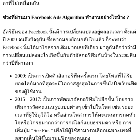
ตาที่ไม่เหมือนกัน
ช่วงที่ผ่านมา Facebook Ads Algorithm ทำงานอย่างไรบ้าง ?
อัลริธึมของ Facebook นั้นมีการเปลี่ยนแปลงอยู่ตลอดเวลา ตั้งแต่
ปี 2009 จนถึงปัจจุบัน ซึ่งหากมองย้อนกลับไปแล้ว ก็จะพบว่า
Facebook นั้นได้มาไกลจากเดิมมากเลยทีเดียว มาดูกันดีกว่าว่ามี
การเปลี่ยนแปลงอะไรเกิดขึ้นกับตัวอัลกอริทึมกันบ้างในระยะสิบ
กว่าปีที่ผ่านมา
2009: เป็นการเปิดตัวอัลกอริทึมครั้งแรก โดยโพสที่ได้รับ
ยอดไลก์มากที่สุดจะมีโอกาสสูงสุดในการขึ้นไปโชว์บนฟีด
ของผู้ใช้งาน
2015 – 2017: เป็นการพัฒนาอัลกอริทึมไปอีกขั้น โดยการ
เพิ่มการวัดคะแนนรูปแบบต่างๆ เข้าไปในโพส เช่น ระยะ
เวลาที่ผู้ใช้ดูวีดีโอ หรืออ่านโพส การให้คะแนนการกดหัว
ใจหรือโกรธมากกว่าการกดไลก์แบบธรรมดา หรือ การ
เพิ่มปุ่ม “See First” เพื่อให้ผู้ใช้สามารถเลือกเฉพาะเพจที่
อยากเห็นให้ขึ้นมาบนฟีดของตนเอง