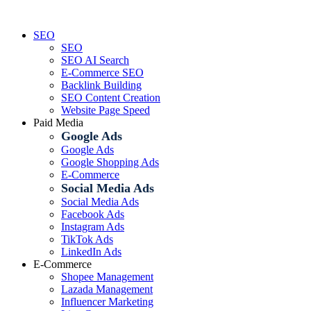
Skip
to
SEO
content
SEO
SEO AI Search
E-Commerce SEO
Backlink Building
SEO Content Creation
Website Page Speed
Paid Media
Google Ads
Google Ads
Google Shopping Ads
E-Commerce
Social Media Ads
Social Media Ads
Facebook Ads
Instagram Ads
TikTok Ads
LinkedIn Ads
E-Commerce
Shopee Management
Lazada Management
Influencer Marketing