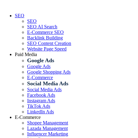
Skip
to
SEO
content
SEO
SEO AI Search
E-Commerce SEO
Backlink Building
SEO Content Creation
Website Page Speed
Paid Media
Google Ads
Google Ads
Google Shopping Ads
E-Commerce
Social Media Ads
Social Media Ads
Facebook Ads
Instagram Ads
TikTok Ads
LinkedIn Ads
E-Commerce
Shopee Management
Lazada Management
Influencer Marketing