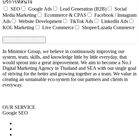
บริการที่สนใจ
SEO
Google Ads
Lead Generation (B2B)
Social
Media Marketing
Ecommerce & CPAS
Facebook / Instagram
Ads
Website Development
TikTok Ads
LinkedIn Ads
KOL Marketing
Live Commerce
Shopee/Lazada Commerce
FREE CONSULTANT
In Minimice Group, we believe in continuously improving our
system, team, skills, and knowledge little by little everyday, that
would sprout into a great improvement. We aim to become a No.1
Digital Marketing Agency in Thailand and SEA with our single goal
of striving for the better and growing together as a team. We value in
creating an sustainable eco-system for our partners and clients in
everyway.
OUR SERVICE
Google SEO
SEO
eCommerce SEO
Backlink Building