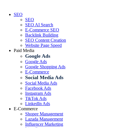
Skip
to
SEO
content
SEO
SEO AI Search
E-Commerce SEO
Backlink Building
SEO Content Creation
Website Page Speed
Paid Media
Google Ads
Google Ads
Google Shopping Ads
E-Commerce
Social Media Ads
Social Media Ads
Facebook Ads
Instagram Ads
TikTok Ads
LinkedIn Ads
E-Commerce
Shopee Management
Lazada Management
Influencer Marketing